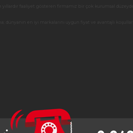
 yıllardır faaliyet gösteren firmamız bir çok kurumsal düzeyde 
na; dünyanın en iyi markalarını uygun fiyat ve avantajlı koşulla