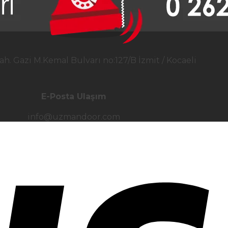
ah. Gazi M.Kemal Bulvarı no:127/B İzmit / Kocaeli
E-Posta Ulaşım
info@uzmandoor.com