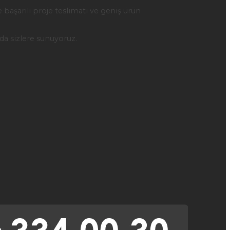
başarılı proje teslimatı ve geniş ürün
rda sizlere sunuyoruz.