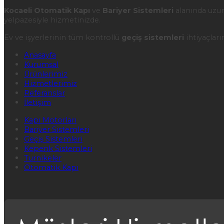
Kocaeli Otomatik Kapı
ve
Bariyer Sistemleri
alanında uzun
yelpazesiyle hizmetinizde.
Ev ve işyerlerinin tüm kontrollü
geçiş sistemleri
ihtiyaçları
Anasayfa
Kurumsal
Ürünlerimiz
Hizmetlerimiz
Referanslar
İletişim
Kapı Motorları
Bariyer Sistemleri
Geçiş Sistemleri
Kepenk Sistemleri
Turnikeler
Otomatik Kapı