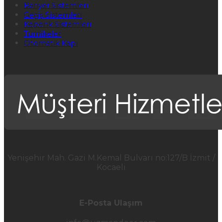
Bariyer Sistemleri
Geçiş Sistemleri
Kepenk Sistemleri
Turnikeler
Otomatik Kapı
Yenişehir Mah. Gazi M.Kemal Bulvarı no:127/B İzmit /
Kocaeli
E-Posta Ulaşım