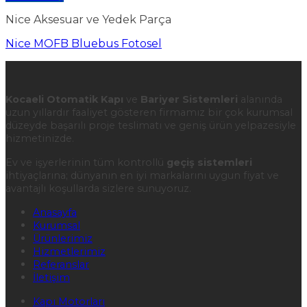
Nice Aksesuar ve Yedek Parça
Nice MOFB Bluebus Fotosel
Kocaeli Otomatik Kapı
ve
Bariyer Sistemleri
alanında
uzun yıllardır faaliyet gösteren firmamız bir çok kurumsal
düzeyde başarılı proje teslimatı ve geniş ürün yelpazesiyle
hizmetinizde.
Ev ve işyerlerinin tüm kontrollü
geçiş sistemleri
ihtiyaçlarına; dünyanın en iyi markalarını uygun fiyat ve
avantajlı koşullarda sizlere sunuyoruz.
Anasayfa
Kurumsal
Ürünlerimiz
Hizmetlerimiz
Referanslar
İletişim
Kapı Motorları