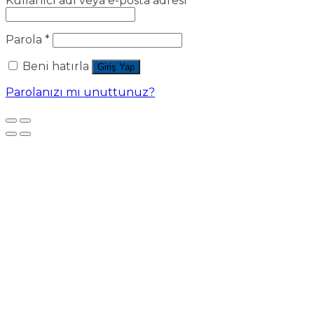
Kullanıcı adı veya e-posta adresi
*
Parola
*
Beni hatırla
Giriş Yap
Parolanızı mı unuttunuz?