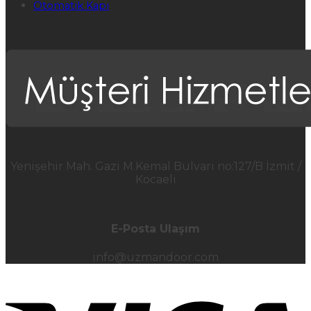
Otomatik Kapı
Yenişehir Mah. Gazi M.Kemal Bulvarı no:127/B İzmit /
Kocaeli
E-Posta Ulaşım
info@uzmandoor.com