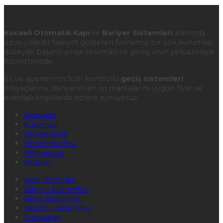
Kocaeli Otomatik Kapı
ve
Bariyer Sistemleri
alanında
uzun yıllardır faaliyet gösteren firmamız bir çok kurumsal
düzeyde başarılı proje teslimatı ve geniş ürün yelpazesiyle
hizmetinizde.
Ev ve işyerlerinin tüm kontrollü
geçiş sistemleri
ihtiyaçlarına; dünyanın en iyi markalarını uygun fiyat ve
avantajlı koşullarda sizlere sunuyoruz.
Anasayfa
Kurumsal
Ürünlerimiz
Hizmetlerimiz
Referanslar
İletişim
Kapı Motorları
Bariyer Sistemleri
Geçiş Sistemleri
Kepenk Sistemleri
Turnikeler